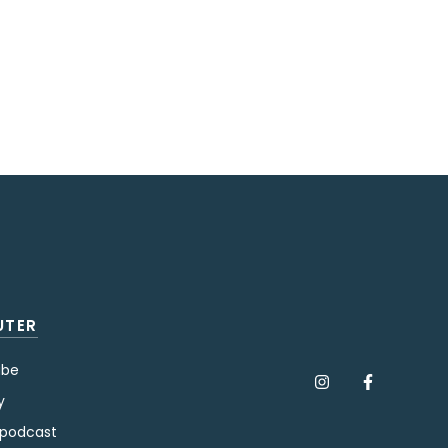
UTER
ube
y
 podcast