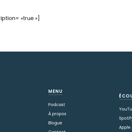
iption= »true »]
MENU
ÉCO
Podcast
YouT
À propos
Spotif
Blogue
Apple
Contact