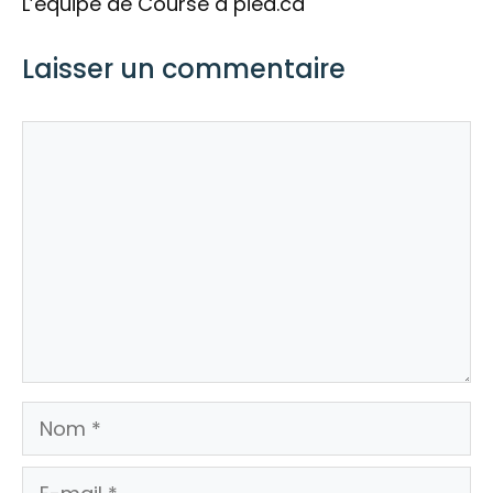
L’équipe de Course à pied.ca
Laisser un commentaire
Commentaire
Nom
E-