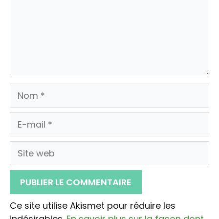
Nom
E-
mail
Site
web
Ce site utilise Akismet pour réduire les
indésirables.
En savoir plus sur la façon dont