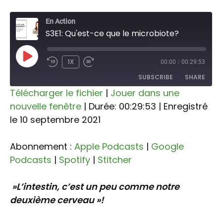
En Action
S3E1: Qu'est-ce que le microbiote?
PLAY
1X
00:00
/
00:29:53
EPISODE
SUBSCRIBE
SHARE
Télécharger le fichier
|
Jouer dans une
nouvelle fenêtre
|
Durée: 00:29:53
|
Enregistré
SHARE
Apple Podcasts
Google Podcasts
le 10 septembre 2021
Spotify
Stitcher
LINK
RSS FEED
Abonnement :
Apple Podcasts
|
Google
EMBED
Podcasts
|
Spotify
|
Stitcher
»L’intestin, c’est un peu comme notre
deuxième cerveau »!