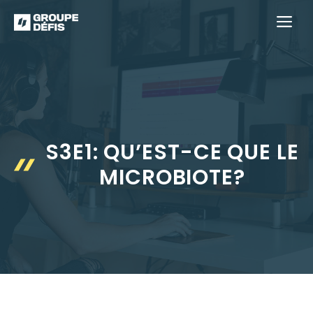
Aller
M
au
contenu
S3E1: QU’EST-CE QUE LE
MICROBIOTE?