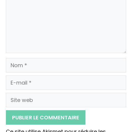
Nom
E-
mail
Site
web
Ce site utilise Akismet pour réduire les