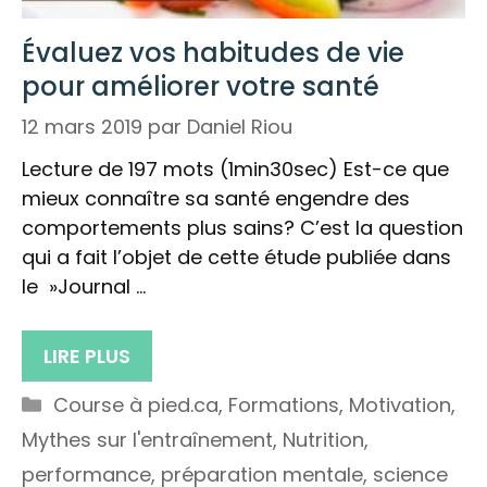
Évaluez vos habitudes de vie
pour améliorer votre santé
12 mars 2019
par
Daniel Riou
Lecture de 197 mots (1min30sec) Est-ce que
mieux connaître sa santé engendre des
comportements plus sains? C’est la question
qui a fait l’objet de cette étude publiée dans
le »Journal …
LIRE PLUS
Catégories
Course à pied.ca
,
Formations
,
Motivation
,
Mythes sur l'entraînement
,
Nutrition
,
performance
,
préparation mentale
,
science