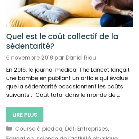
Quel est le coût collectif de la
sédentarité?
6 novembre 2018
par
Daniel Riou
En 2016, le journal médical The Lancet lançait
une bombe en publiant un article qui évalue
que la sédentarité occasionnent les coûts
suivants : Coût total dans le monde de …
LIRE PLUS
Catégories
Course à pied.ca
,
Défi Entreprises
,
Education
,
science de l'activité physique
,