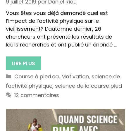
9 juillet 2019
par
Daniel Riou
Vous êtes vous déjà demandé quel est
l’impact de l’activité physique sur le
vieillissement? L’automne dernier, 26
chercheurs ont présenté les résultats de
leurs recherches et ont publié un énoncé …
LIRE PLUS
Catégories
Course à pied.ca
,
Motivation
,
science de
l'activité physique
,
science de la course pied
12 commentaires