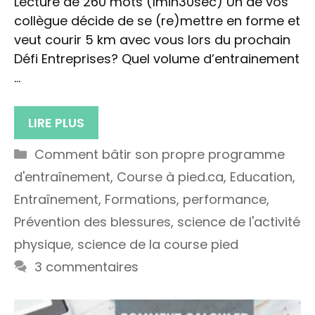
Lecture de 260 mots (1min30sec) Un de vos
collègue décide de se (re)mettre en forme et
veut courir 5 km avec vous lors du prochain
Défi Entreprises? Quel volume d’entrainement
…
LIRE PLUS
Catégories
Comment bâtir son propre programme
d'entraînement
,
Course à pied.ca
,
Education
,
Entraînement
,
Formations
,
performance
,
Prévention des blessures
,
science de l'activité
physique
,
science de la course pied
3 commentaires