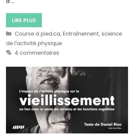
à …
LIRE PLUS
Catégories
Course à pied.ca
,
Entraînement
,
science
de l'activité physique
4 commentaires