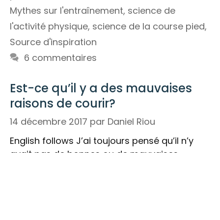
Mythes sur l'entraînement
,
science de
l'activité physique
,
science de la course pied
,
Source d'inspiration
6 commentaires
Est-ce qu’il y a des mauvaises
raisons de courir?
14 décembre 2017
par
Daniel Riou
English follows J’ai toujours pensé qu’il n’y
avait pas de bonnes ou de mauvaises
raisons de courir. D’ailleurs, dans nos cours
en kinésiologie, on nous apprenait qu’il fallait
respecter les …