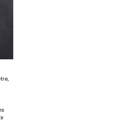
tre,
ns
ir