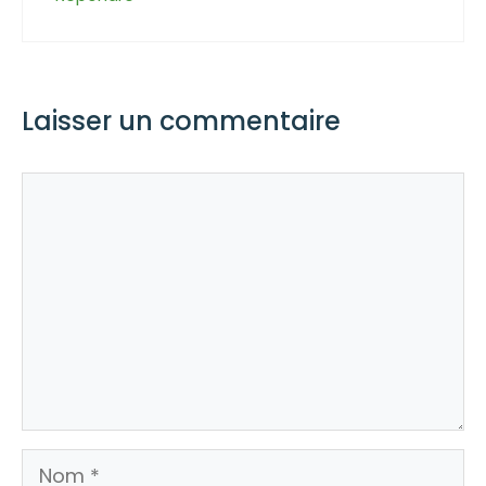
Laisser un commentaire
Commentaire
Nom