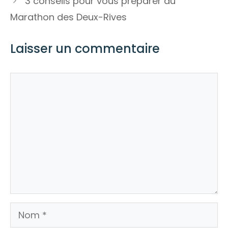
3 conseils pour vous préparer au
Marathon des Deux-Rives
Laisser un commentaire
Commentaire
Nom