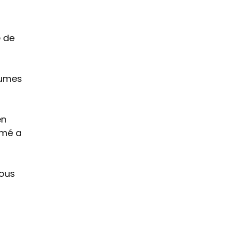
e de
gumes
en
rmé a
nous