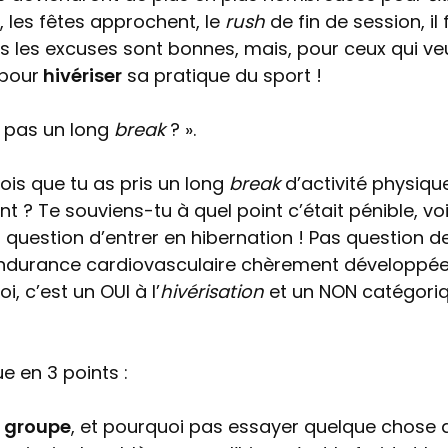
ir, les fêtes approchent, le
rush
de fin de session, il 
es les excuses sont bonnes, mais, pour ceux qui ve
 pour
hivériser
sa pratique du sport !
oi pas un long
break
? ».
fois que tu as pris un long
break
d’activité physiqu
t ? Te souviens-tu à quel point c’était pénible, vo
 question d’entrer en hibernation ! Pas question d
’endurance cardiovasculaire chèrement développée,
, c’est un OUI à l’
hivérisation
et un NON catégori
ue en 3 points :
 groupe
, et pourquoi pas essayer quelque chose 