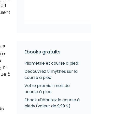
fait
ulent
e ?
Ebooks gratuits
ire
e
Pliométrie et course à pied
 ni
Découvrez 5 mythes sur la
que à
course à pied
Votre premier mois de
course à pied
Ebook «Débutez la course à
pied» (valeur de 9,99 $)
de