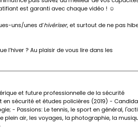
nimatrice puis suivez au meilleur de vos capacités
ifiant est garanti avec chaque vidéo ! ☺
ques-uns/unes d’
hivériser
, et surtout de ne pas hib
 l’hiver ? Au plaisir de vous lire dans les
ique et future professionnelle de la sécurité
t en sécurité et études policières (2019) - Candid
ie; - Passions: Le tennis, le sport en général, l'acti
le plein air, les voyages, la photographie, la musiq