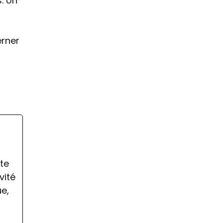
. Un
erner
ate
vité
ue,