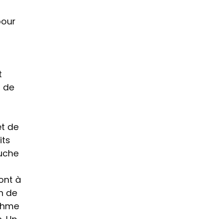
pour
t
s de
et de
its
ouche
ont à
in de
ythme