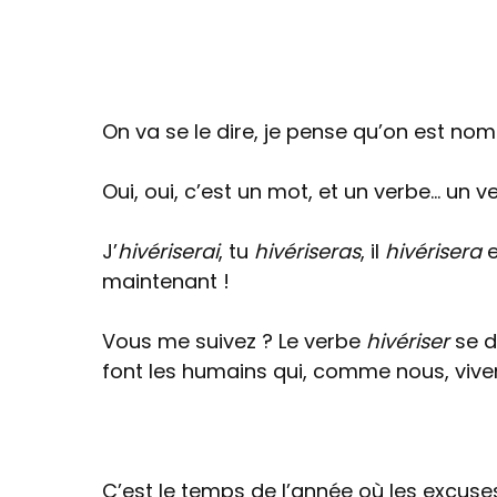
On va se le dire, je pense qu’on est no
Oui, oui, c’est un mot, et un verbe… un v
J’
hivériserai
, tu
hivériseras
, il
hivérisera
e
maintenant !
Vous me suivez ? Le verbe
hivériser
se d
font les humains qui, comme nous, vive
C’est le temps de l’année où les excus