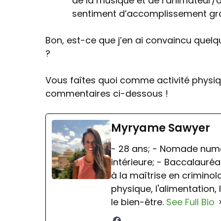
de la musique et de l’animateur/a
sentiment d’accomplissement grat
Bon, est-ce que j’en ai convaincu quel
?
Vous faîtes quoi comme activité physique
commentaires ci-dessous !
Myryame Sawyer
- 28 ans; - Nomade numér
intérieure; - Baccalauréa
à la maîtrise en criminolog
physique, l'alimentation, 
le bien-être.
See Full Bio