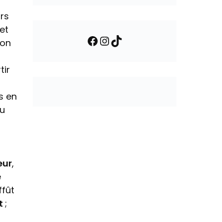
urs
 et
Facebook
Instagram
TikTok
çon
tir
s en
du
eur
,
e
ffût
nt
;