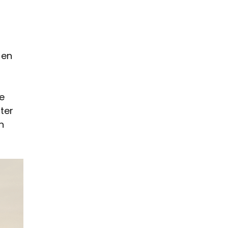
 en
le
ter
n