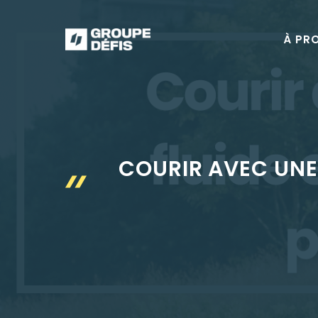
Aller
au
À PR
contenu
COURIR AVEC UNE 