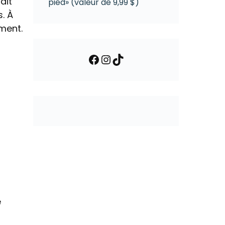
ait
pied» (valeur de 9,99 $)
. À
ment.
Facebook
Instagram
TikTok
e