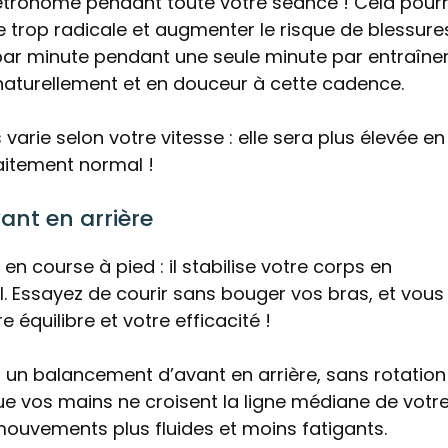
étronome pendant toute votre séance ! Cela pourr
trop radicale et augmenter le risque de blessures
 par minute pendant une seule minute par entraîne
naturellement et en douceur à cette cadence.
arie selon votre vitesse : elle sera plus élevée en
faitement normal !
ant en arrière
n course à pied : il stabilise votre corps en
. Essayez de courir sans bouger vos bras, et vous
 équilibre et votre efficacité !
ez un balancement d’avant en arrière, sans rotation
que vos mains ne croisent la ligne médiane de votr
mouvements plus fluides et moins fatigants.