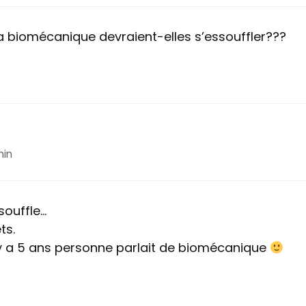
la biomécanique devraient-elles s’essouffler???
min
souffle…
ts.
il y a 5 ans personne parlait de biomécanique