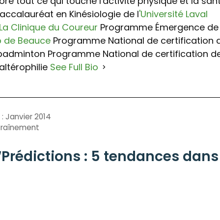
dore tout ce qui touche l'activité physique et la san
accalauréat en Kinésiologie de l
'Université Laval
La Clinique du Coureur
Programme Émergence de
p de Beauce
Programme National de certification 
 badminton Programme National de certification d
altérophilie
See Full Bio
: Janvier 2014
ntraînement
 “Prédictions : 5 tendances dans