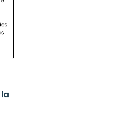
té
des
es
 la