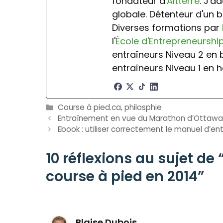
fondateur d'
Altterre
. J'a
globale. Détenteur d'un b
Diverses formations par
l'
École d'Entrepreneurshi
entraîneurs Niveau 2 en
entraîneurs Niveau 1 en h
Catégories
Course à pied.ca
,
philosphie
Entraînement en vue du Marathon d’Ottawa 
Ebook : utiliser correctement le manuel d’e
10 réflexions au sujet de
course à pied en 2014”
Blaise Dubois