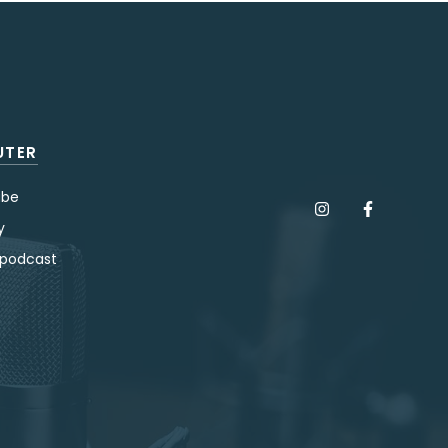
UTER
ube
y
 podcast