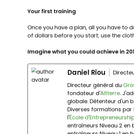
Your first training
Once you have a plan, all you have to do
of dollars before you start; use the clo
Imagine what you could achieve in 20
Daniel Riou
Directe
Directeur général du
Gro
fondateur d'
Altterre
. J'a
globale. Détenteur d'un b
Diverses formations par
l'
École d'Entrepreneurshi
entraîneurs Niveau 2 en
entraîneurs Niveau 1 en h