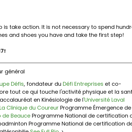
 is take action. It is not necessary to spend hund
thes and shoes you have and take the first step!
17!
ur général
upe Défis
, fondateur du
Défi Entreprises
et co-
dore tout ce qui touche l'activité physique et la san
accalauréat en Kinésiologie de l
'Université Laval
La Clinique du Coureur
Programme Émergence de
p de Beauce
Programme National de certification 
 badminton Programme National de certification d
altérophilie
See Full Bio