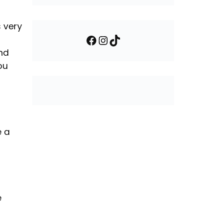
s very
Facebook
Instagram
TikTok
and
ou
e a
e