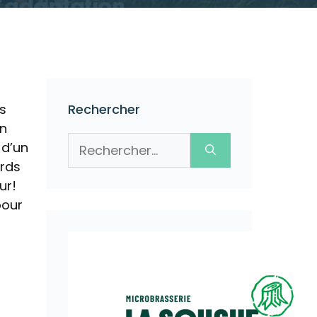
s
Rechercher
en
Rechercher :
 d’un
ords
ur!
pour