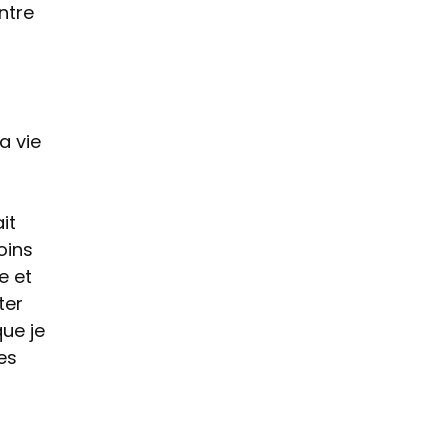
entre
a vie
it
oins
e et
ter
que je
es