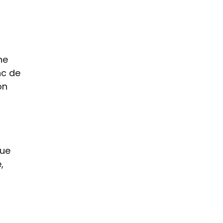
ne
nc de
on
que
,