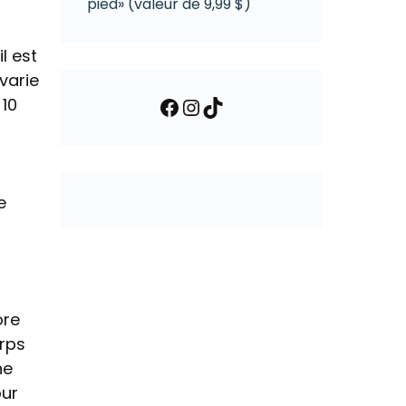
pied» (valeur de 9,99 $)
l est
varie
Facebook
Instagram
TikTok
 10
e
ore
orps
ne
our