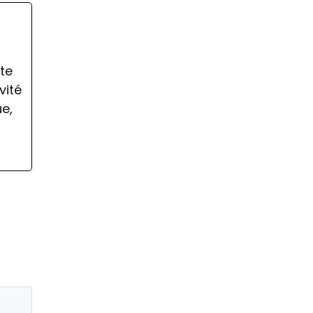
ate
vité
ue,