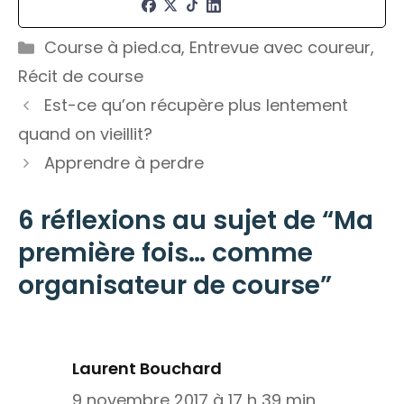
Catégories
Course à pied.ca
,
Entrevue avec coureur
,
Récit de course
Est-ce qu’on récupère plus lentement
quand on vieillit?
Apprendre à perdre
6 réflexions au sujet de “Ma
première fois… comme
organisateur de course”
Laurent Bouchard
9 novembre 2017 à 17 h 39 min