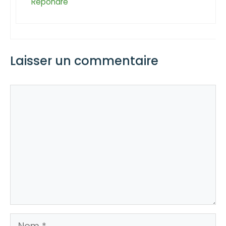
Répondre
Laisser un commentaire
Commentaire
Nom