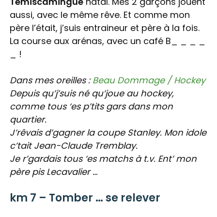
Témiscamingue
natal. Mes 2 garçons jouent
aussi, avec le même rêve. Et comme mon
père l’était, j’suis entraineur et père à la fois.
La course aux arénas, avec un café B_ _ _ _
_ !
Dans mes oreilles :
Beau Dommage / Hockey
Depuis qu’j’suis né qu’joue au hockey,
c
omme tous ‘es p’tits gars dans mon
quartier.
J’rêvais d’gagner la coupe Stanley.
Mon idole
c’tait Jean-Claude Tremblay.
Je r’gardais tous ‘es matchs à t.v.
Ent’ mon
père pis Lecavalier …
km 7 – Tomber … se relever