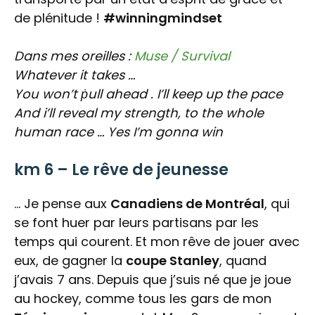
de plénitude !
#winningmindset
Dans mes oreilles :
Muse / Survival
Whatever it takes …
You won’t ṗull ahead .
I’ll keep up the pace
And i’ll reveal my strength, t
o the whole
human race …
Yes I’m gonna win
km 6 – Le rêve de jeunesse
… Je pense aux
Canadiens de Montréal
, qui
se font huer par leurs partisans par les
temps qui courent. Et mon rêve de jouer avec
eux, de gagner la
coupe Stanley
, quand
j’avais 7 ans. Depuis que j’suis né que je joue
au hockey, comme tous les gars de mon