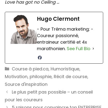
Love has got no Ceiling …
Hugo Clermont
- Pour Tréma marketing; -
Coureur passionné,
entraineur certifié et 4x
marathonien.
See Full Bio
Catégories
Course à pied.ca
,
Humoristique
,
Motivation
,
philosphie
,
Récit de course
,
Source d'inspiration
Le plus petit pas possible – un conseil
pour les coureurs
5 raisons pour convaincre ton ENTREPRISE