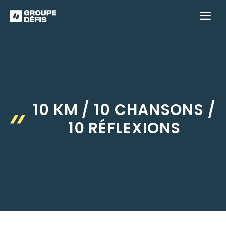
Aller
M
au
contenu
10 KM / 10 CHANSONS /
10 RÉFLEXIONS