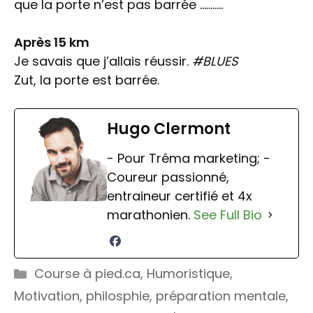
que la porte n’est pas barrée ………..
Après 15 km
Je savais que j’allais réussir.
#BLUES
Zut, la porte est barrée.
Hugo Clermont
- Pour Tréma marketing; -
Coureur passionné,
entraineur certifié et 4x
marathonien.
See Full Bio
Catégories
Course à pied.ca
,
Humoristique
,
Motivation
,
philosphie
,
préparation mentale
,