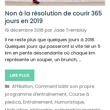
Non à la résolution de courir 365
jours en 2019
19 décembre 2018
par
Jade Tremblay
Il ne reste plus que quelques jours à 2018.
Quelques jours qui passeront si vite tel un 5
km en pente descendante où chaque km
représente un souper, un brunch, …
LIRE PLUS
Catégories
Affiliation
,
Comment bâtir son propre
programme d'entraînement
,
Course à
pied.ca
,
Entraînement
,
Humoristique
,
Motivation
,
philosphie
,
préparation mentale