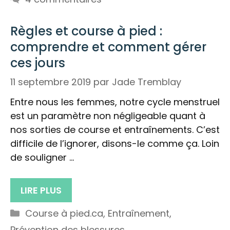
Règles et course à pied :
comprendre et comment gérer
ces jours
11 septembre 2019
par
Jade Tremblay
Entre nous les femmes, notre cycle menstruel
est un paramètre non négligeable quant à
nos sorties de course et entraînements. C’est
difficile de l’ignorer, disons-le comme ça. Loin
de souligner …
LIRE PLUS
Catégories
Course à pied.ca
,
Entraînement
,
Prévention des blessures