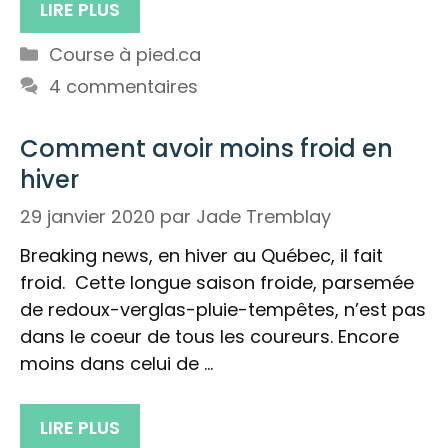
LIRE PLUS
Catégories
Course à pied.ca
4 commentaires
Comment avoir moins froid en
hiver
29 janvier 2020
par
Jade Tremblay
Breaking news, en hiver au Québec, il fait
froid. Cette longue saison froide, parsemée
de redoux-verglas-pluie-tempêtes, n’est pas
dans le coeur de tous les coureurs. Encore
moins dans celui de …
LIRE PLUS