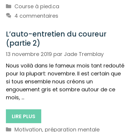
Catégories
Course à pied.ca
4 commentaires
L’auto-entretien du coureur
(partie 2)
13 novembre 2019
par
Jade Tremblay
Nous voilà dans le fameux mois tant redouté
pour la plupart: novembre. Il est certain que
si tous ensemble nous créons un
engouement gris et sombre autour de ce
mois, …
LIRE PLUS
Catégories
Motivation
,
préparation mentale