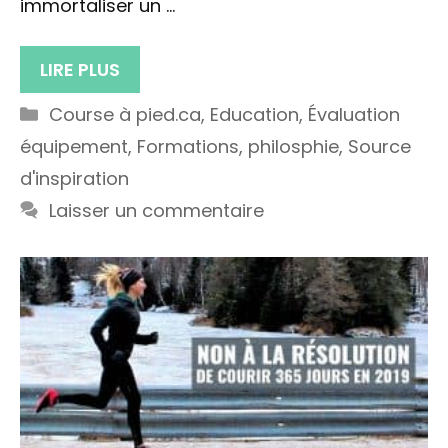
immortaliser un …
LIRE PLUS
Catégories
Course à pied.ca
,
Education
,
Évaluation
équipement
,
Formations
,
philosphie
,
Source
d'inspiration
Laisser un commentaire