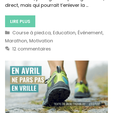
direct, mais qui pourrait t’enlever la …
LIRE PLUS
Catégories
Course à pied.ca
,
Education
,
Événement
,
Marathon
,
Motivation
12 commentaires