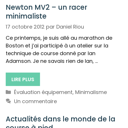
Newton MV2 – un racer
minimaliste
17 octobre 2012
par
Daniel Riou
Ce printemps, je suis allé au marathon de
Boston et j’ai participé à un atelier sur la
technique de course donné par Ian
Adamson. Je ne savais rien de Ian, …
LIRE PLUS
Catégories
Évaluation équipement
,
Minimalisme
Un commentaire
Actualités dans le monde de la
course à pied