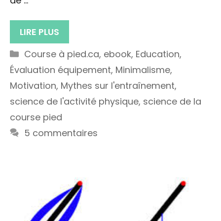
de …
LIRE PLUS
Catégories
Course à pied.ca
,
ebook
,
Education
,
Évaluation équipement
,
Minimalisme
,
Motivation
,
Mythes sur l'entraînement
,
science de l'activité physique
,
science de la
course pied
5 commentaires