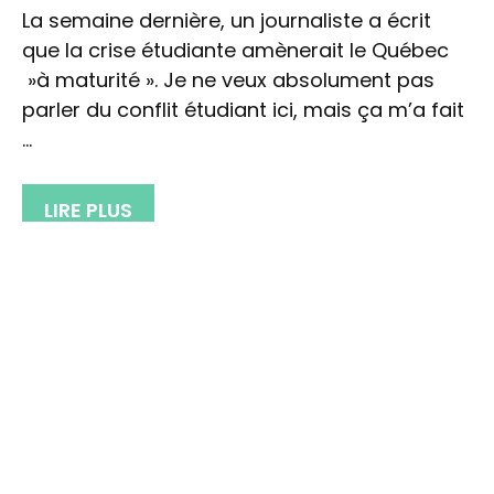
La semaine dernière, un journaliste a écrit
que la crise étudiante amènerait le Québec
»à maturité ». Je ne veux absolument pas
parler du conflit étudiant ici, mais ça m’a fait
…
LIRE PLUS
Catégories
Évaluation équipement
,
Formations
,
Minimalisme
75 commentaires
Vibram poursuivi par des
hommes en chaussures propres
31 mars 2012
par
Daniel Riou