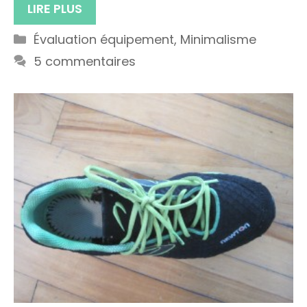
LIRE PLUS
Catégories
Évaluation équipement
,
Minimalisme
5 commentaires