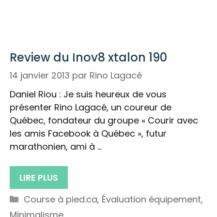
Review du Inov8 xtalon 190
14 janvier 2013
par
Rino Lagacé
Daniel Riou : Je suis heureux de vous
présenter Rino Lagacé, un coureur de
Québec, fondateur du groupe « Courir avec
les amis Facebook à Québec », futur
marathonien, ami à …
LIRE PLUS
Catégories
Course à pied.ca
,
Évaluation équipement
,
Minimalisme