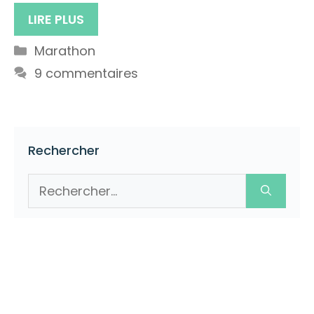
LIRE PLUS
Catégories
Marathon
9 commentaires
Rechercher
Rechercher :