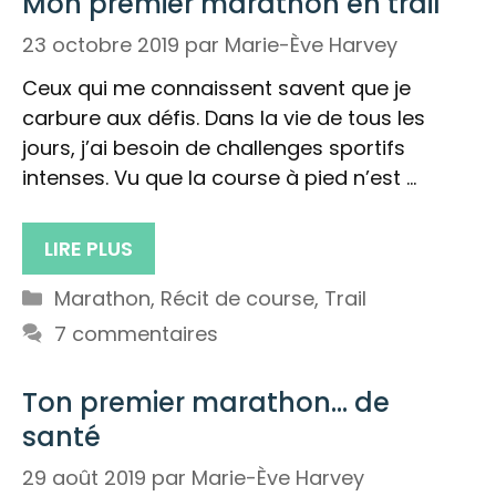
Mon premier marathon en trail
23 octobre 2019
par
Marie-Ève Harvey
Ceux qui me connaissent savent que je
carbure aux défis. Dans la vie de tous les
jours, j’ai besoin de challenges sportifs
intenses. Vu que la course à pied n’est …
LIRE PLUS
Catégories
Marathon
,
Récit de course
,
Trail
7 commentaires
Ton premier marathon… de
santé
29 août 2019
par
Marie-Ève Harvey