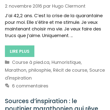
2 novembre 2016
par
Hugo Clermont
J’ai 42,2 ans. C’est la crise de la quarantaine
pour moi. Elle s’étire et me stimule. Je veux
maintenant choisir ma vie. Je veux faire des
trucs que j’aime. Uniquement. …
LIRE PLUS
Catégories
Course à pied.ca
,
Humoristique
,
Marathon
,
philosphie
,
Récit de course
,
Source
d'inspiration
6 commentaires
Sources d’inspiration : le
poutinier marathonien qui rêve