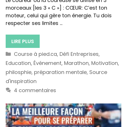
Le coureur ou la coureuse se divise en 3
morceaux [les 3 « C »] : CŒUR: C’est ton
moteur, celui qui gère ton énergie. Tu dois
respecter ses limites …
LIRE PLUS
Catégories
Course à pied.ca
,
Défi Entreprises
,
Education
,
Événement
,
Marathon
,
Motivation
,
philosphie
,
préparation mentale
,
Source
d'inspiration
4 commentaires