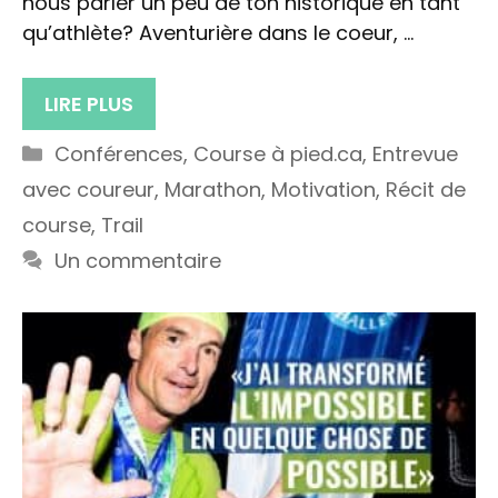
nous parler un peu de ton historique en tant
qu’athlète? Aventurière dans le coeur, …
LIRE PLUS
Catégories
Conférences
,
Course à pied.ca
,
Entrevue
avec coureur
,
Marathon
,
Motivation
,
Récit de
course
,
Trail
Un commentaire