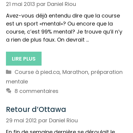
21 mai 2013
par
Daniel Riou
Avez-vous déjà entendu dire que la course
est un sport «mental»? Ou encore que la
course, c’est 99% mental? Je trouve qu’il n’y
a rien de plus faux. On devrait …
LIRE PLUS
Catégories
Course à pied.ca
,
Marathon
,
préparation
mentale
8 commentaires
Retour d’Ottawa
29 mai 2012
par
Daniel Riou
En fin de semaine dernière se déroulait le